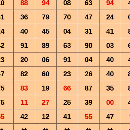
10
88
94
08
63
94
31
36
79
70
47
24
24
40
45
04
31
41
42
91
89
63
90
03
23
20
06
91
04
40
67
82
60
23
26
40
75
83
19
66
87
35
75
11
27
25
39
00
55
42
12
41
55
47