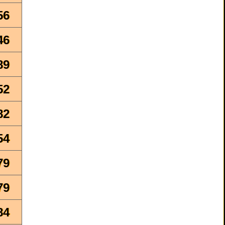
56
46
89
52
82
54
79
79
84