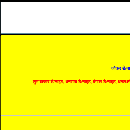
जोकर डे/ना
शुभ बाजार डे/नाइट, धनराज डे/नाइट, बंगाल डे/नाइट, धनलक्ष्मी 