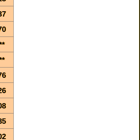
37
70
**
**
76
26
08
85
02