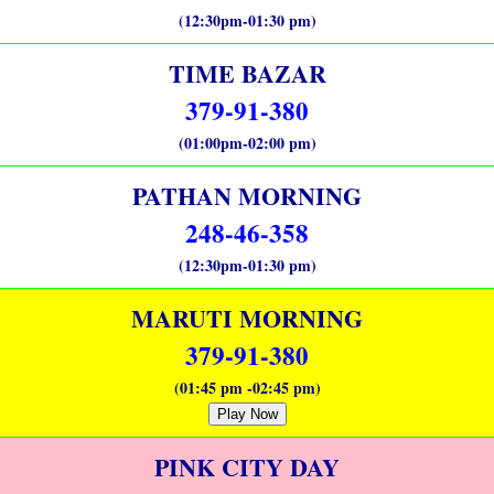
(12:30pm-01:30 pm)
TIME BAZAR
379-91-380
(01:00pm-02:00 pm)
PATHAN MORNING
248-46-358
(12:30pm-01:30 pm)
MARUTI MORNING
379-91-380
(01:45 pm -02:45 pm)
Play Now
PINK CITY DAY