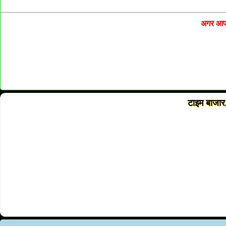
अगर आप 
टाइम बाजार,