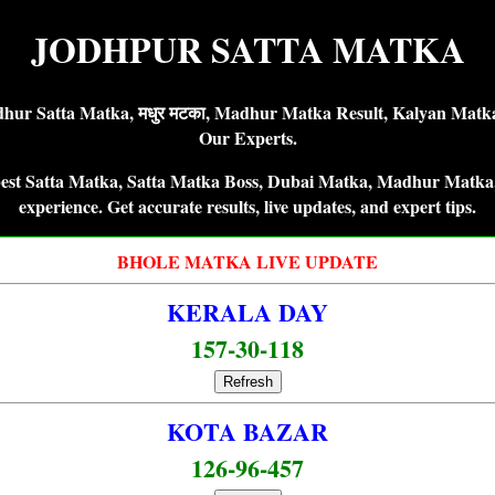
JODHPUR SATTA MATKA
hur Satta Matka, मधुर मटका, Madhur Matka Result, Kalyan Matk
Our Experts.
 best Satta Matka, Satta Matka Boss, Dubai Matka, Madhur Matka
experience. Get accurate results, live updates, and expert tips.
BHOLE MATKA LIVE UPDATE
KERALA DAY
157-30-118
Refresh
KOTA BAZAR
126-96-457