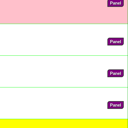
Panel
Panel
Panel
Panel