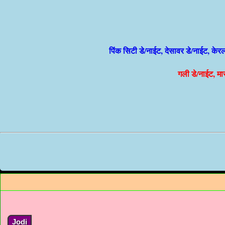
पिंक सिटी डे/नाईट, देसावर डे/नाईट, केर
गली डे/नाईट, मार
Jodi