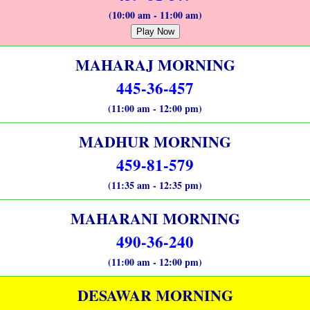
(10:00 am - 11:00 am)
Play Now
MAHARAJ MORNING
445-36-457
(11:00 am - 12:00 pm)
MADHUR MORNING
459-81-579
(11:35 am - 12:35 pm)
MAHARANI MORNING
490-36-240
(11:00 am - 12:00 pm)
DESAWAR MORNING