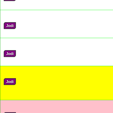
Jodi
Jodi
Jodi